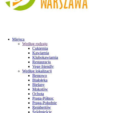
Miejsca
Według rodzaju
Cukiernia
Kawiarnia
Klubokawiarnia
Restauracja
Vege friendly
Według lokalizacji
Bemowo
Białołęka
Bielany
Mokotów
Ochota
Praga-Północ
Praga-Południe
Rembertów
Śródmieście