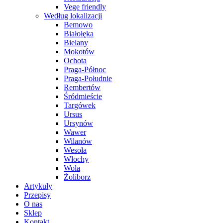
Vege friendly
Według lokalizacji
Bemowo
Białołęka
Bielany
Mokotów
Ochota
Praga-Północ
Praga-Południe
Rembertów
Śródmieście
Targówek
Ursus
Ursynów
Wawer
Wilanów
Wesoła
Włochy
Wola
Żoliborz
Artykuły
Przepisy
O nas
Sklep
Kontakt