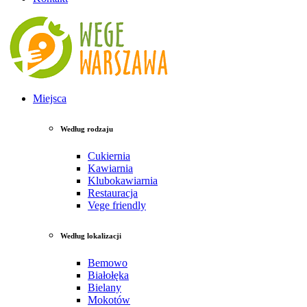
Miejsca
Według rodzaju
Cukiernia
Kawiarnia
Klubokawiarnia
Restauracja
Vege friendly
Według lokalizacji
Bemowo
Białołęka
Bielany
Mokotów