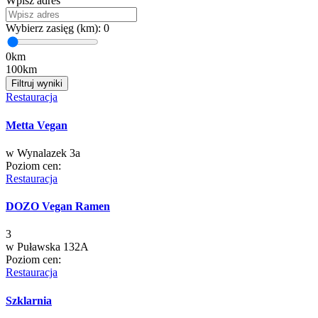
Wpisz adres
Wybierz zasięg (km):
0
0km
100km
Filtruj wyniki
Restauracja
Metta Vegan
w
Wynalazek 3a
Poziom cen:
Restauracja
DOZO Vegan Ramen
3
w
Puławska 132A
Poziom cen:
Restauracja
Szklarnia