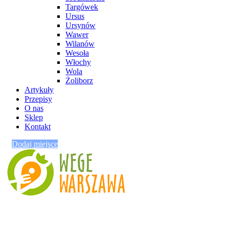
Targówek
Ursus
Ursynów
Wawer
Wilanów
Wesoła
Włochy
Wola
Żoliborz
Artykuły
Przepisy
O nas
Sklep
Kontakt
Dodaj miejsce