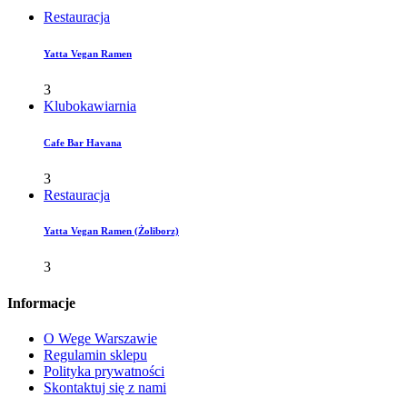
Restauracja
Yatta Vegan Ramen
3
Klubokawiarnia
Cafe Bar Havana
3
Restauracja
Yatta Vegan Ramen (Żoliborz)
3
Informacje
O Wege Warszawie
Regulamin sklepu
Polityka prywatności
Skontaktuj się z nami