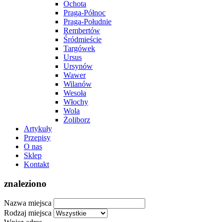
Ochota
Praga-Północ
Praga-Południe
Rembertów
Śródmieście
Targówek
Ursus
Ursynów
Wawer
Wilanów
Wesoła
Włochy
Wola
Żoliborz
Artykuły
Przepisy
O nas
Sklep
Kontakt
znaleziono
Nazwa miejsca
Rodzaj miejsca