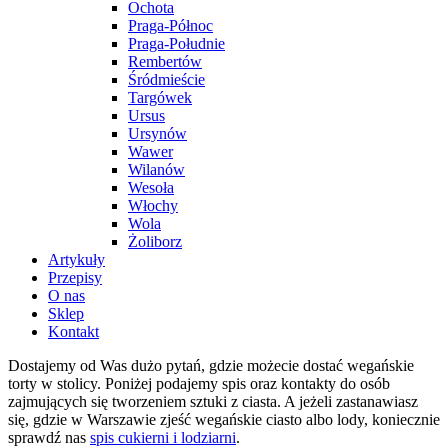
Ochota
Praga-Północ
Praga-Południe
Rembertów
Śródmieście
Targówek
Ursus
Ursynów
Wawer
Wilanów
Wesoła
Włochy
Wola
Żoliborz
Artykuły
Przepisy
O nas
Sklep
Kontakt
Dostajemy od Was dużo pytań, gdzie możecie dostać wegańskie
torty w stolicy. Poniżej podajemy spis oraz kontakty do osób
zajmujących się tworzeniem sztuki z ciasta. A jeżeli zastanawiasz
się, gdzie w Warszawie zjeść wegańskie ciasto albo lody, koniecznie
sprawdź nas
spis cukierni i lodziarni
.