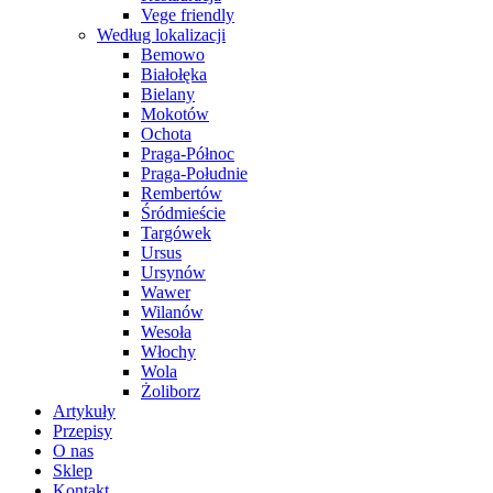
Vege friendly
Według lokalizacji
Bemowo
Białołęka
Bielany
Mokotów
Ochota
Praga-Północ
Praga-Południe
Rembertów
Śródmieście
Targówek
Ursus
Ursynów
Wawer
Wilanów
Wesoła
Włochy
Wola
Żoliborz
Artykuły
Przepisy
O nas
Sklep
Kontakt