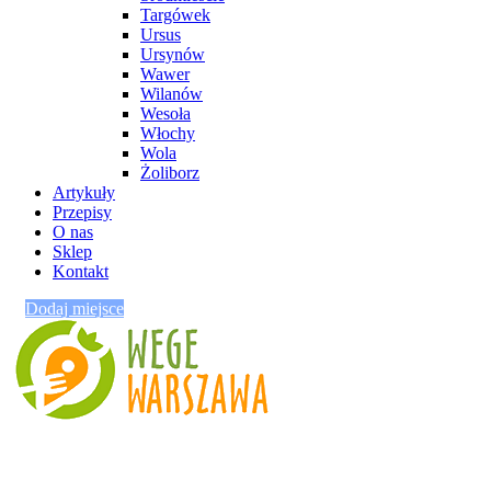
Targówek
Ursus
Ursynów
Wawer
Wilanów
Wesoła
Włochy
Wola
Żoliborz
Artykuły
Przepisy
O nas
Sklep
Kontakt
Dodaj miejsce