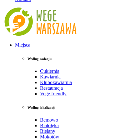
Miejsca
Według rodzaju
Cukiernia
Kawiarnia
Klubokawiarnia
Restauracja
Vege friendly
Według lokalizacji
Bemowo
Białołęka
Bielany
Mokotów