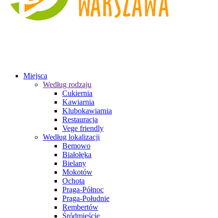
Miejsca
Według rodzaju
Cukiernia
Kawiarnia
Klubokawiarnia
Restauracja
Vege friendly
Według lokalizacji
Bemowo
Białołęka
Bielany
Mokotów
Ochota
Praga-Północ
Praga-Południe
Rembertów
Śródmieście