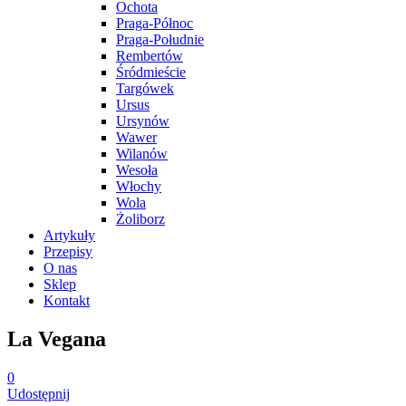
Ochota
Praga-Północ
Praga-Południe
Rembertów
Śródmieście
Targówek
Ursus
Ursynów
Wawer
Wilanów
Wesoła
Włochy
Wola
Żoliborz
Artykuły
Przepisy
O nas
Sklep
Kontakt
La Vegana
0
Udostępnij