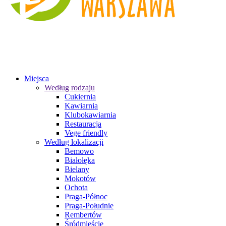
Miejsca
Według rodzaju
Cukiernia
Kawiarnia
Klubokawiarnia
Restauracja
Vege friendly
Według lokalizacji
Bemowo
Białołęka
Bielany
Mokotów
Ochota
Praga-Północ
Praga-Południe
Rembertów
Śródmieście