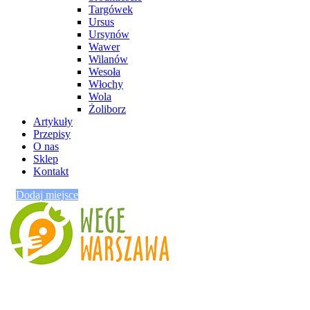
Targówek
Ursus
Ursynów
Wawer
Wilanów
Wesoła
Włochy
Wola
Żoliborz
Artykuły
Przepisy
O nas
Sklep
Kontakt
Dodaj miejsce