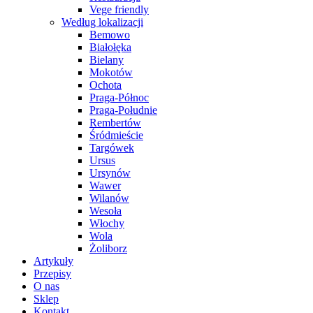
Vege friendly
Według lokalizacji
Bemowo
Białołęka
Bielany
Mokotów
Ochota
Praga-Północ
Praga-Południe
Rembertów
Śródmieście
Targówek
Ursus
Ursynów
Wawer
Wilanów
Wesoła
Włochy
Wola
Żoliborz
Artykuły
Przepisy
O nas
Sklep
Kontakt