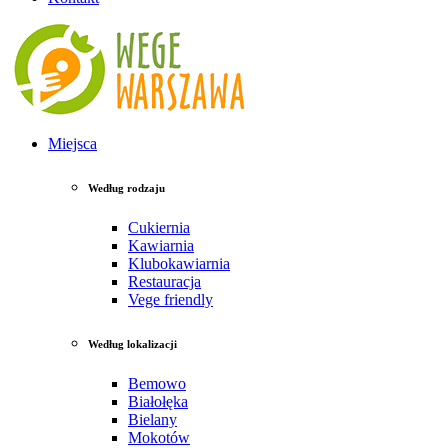
Miejsca
Według rodzaju
Cukiernia
Kawiarnia
Klubokawiarnia
Restauracja
Vege friendly
Według lokalizacji
Bemowo
Białołęka
Bielany
Mokotów