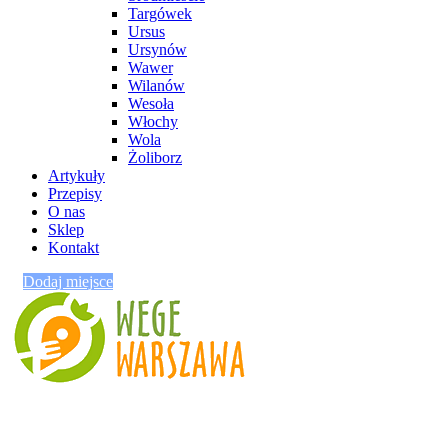
Targówek
Ursus
Ursynów
Wawer
Wilanów
Wesoła
Włochy
Wola
Żoliborz
Artykuły
Przepisy
O nas
Sklep
Kontakt
Dodaj miejsce