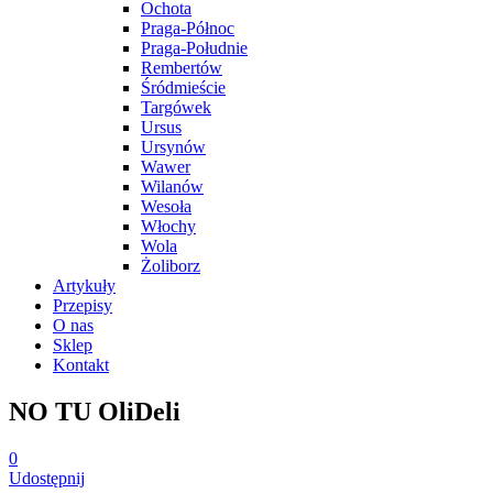
Ochota
Praga-Północ
Praga-Południe
Rembertów
Śródmieście
Targówek
Ursus
Ursynów
Wawer
Wilanów
Wesoła
Włochy
Wola
Żoliborz
Artykuły
Przepisy
O nas
Sklep
Kontakt
NO TU OliDeli
0
Udostępnij