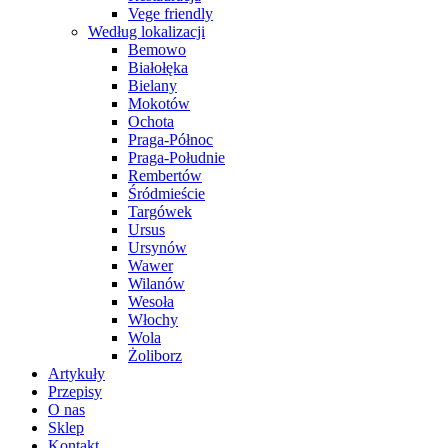
Vege friendly
Według lokalizacji
Bemowo
Białołęka
Bielany
Mokotów
Ochota
Praga-Północ
Praga-Południe
Rembertów
Śródmieście
Targówek
Ursus
Ursynów
Wawer
Wilanów
Wesoła
Włochy
Wola
Żoliborz
Artykuły
Przepisy
O nas
Sklep
Kontakt