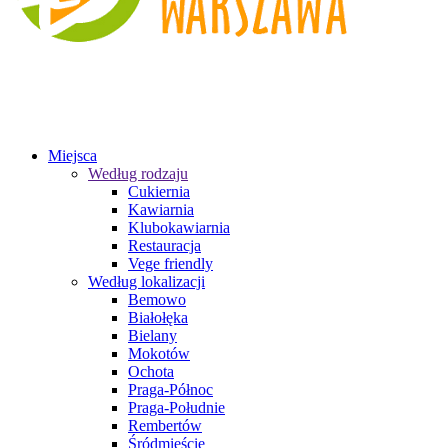
Miejsca
Według rodzaju
Cukiernia
Kawiarnia
Klubokawiarnia
Restauracja
Vege friendly
Według lokalizacji
Bemowo
Białołęka
Bielany
Mokotów
Ochota
Praga-Północ
Praga-Południe
Rembertów
Śródmieście