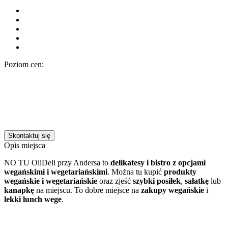
Poziom cen:
Skontaktuj się
Opis miejsca
NO TU OliDeli przy Andersa to
delikatesy i bistro z opcjami
wegańskimi i wegetariańskimi
. Można tu kupić
produkty
wegańskie i wegetariańskie
oraz zjeść
szybki posiłek
,
sałatkę
lub
kanapkę
na miejscu. To dobre miejsce na
zakupy wegańskie
i
lekki lunch wege
.