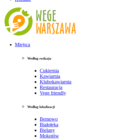
Miejsca
Według rodzaju
Cukiernia
Kawiarnia
Klubokawiarnia
Restauracja
Vege friendly
Według lokalizacji
Bemowo
Białołęka
Bielany
Mokotów