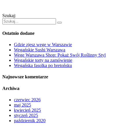
Szukaj:
Ostatnio dodane
Gdzie zjesz wege w Warszawie
Wegańskie Sushi Warszawa
Wege Warszawa Shop: Pokaż Swój Roślinny Styl
Wegańskie torty na zamówienie
Wegańska fasolka po bretońsku
Najnowsze komentarze
Archiwa
czerwiec 2026
maj 2025
kwiecień 2025
styczeń 2025
październik 2020