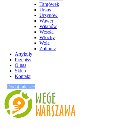
Targówek
Ursus
Ursynów
Wawer
Wilanów
Wesoła
Włochy
Wola
Żoliborz
Artykuły
Przepisy
O nas
Sklep
Kontakt
Dodaj miejsce