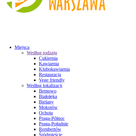
Miejsca
Według rodzaju
Cukiernia
Kawiarnia
Klubokawiarnia
Restauracja
Vege friendly
Według lokalizacji
Bemowo
Białołęka
Bielany
Mokotów
Ochota
Praga-Północ
Praga-Południe
Rembertów
Śródmieście