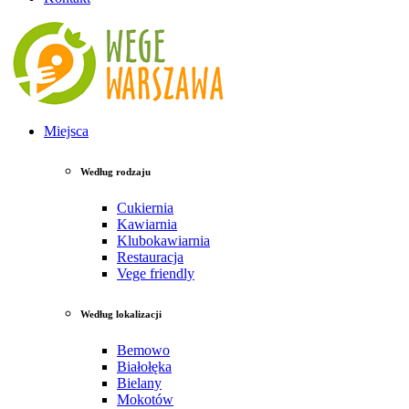
Miejsca
Według rodzaju
Cukiernia
Kawiarnia
Klubokawiarnia
Restauracja
Vege friendly
Według lokalizacji
Bemowo
Białołęka
Bielany
Mokotów