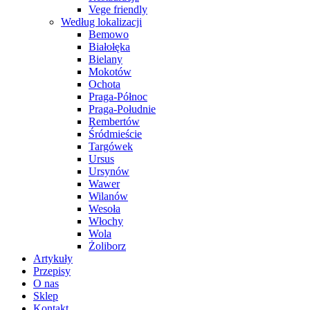
Vege friendly
Według lokalizacji
Bemowo
Białołęka
Bielany
Mokotów
Ochota
Praga-Północ
Praga-Południe
Rembertów
Śródmieście
Targówek
Ursus
Ursynów
Wawer
Wilanów
Wesoła
Włochy
Wola
Żoliborz
Artykuły
Przepisy
O nas
Sklep
Kontakt