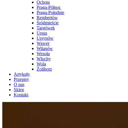
Ochota
Praga-Północ
Praga-Południe
Rembertów
Śródmieście
Targówek
Ursus
Ursynów
Wawer
Wilanów
Wesoła
Włochy
Wola
Żoliborz
Artykuły
Przepisy
O nas
Sklep
Kontakt